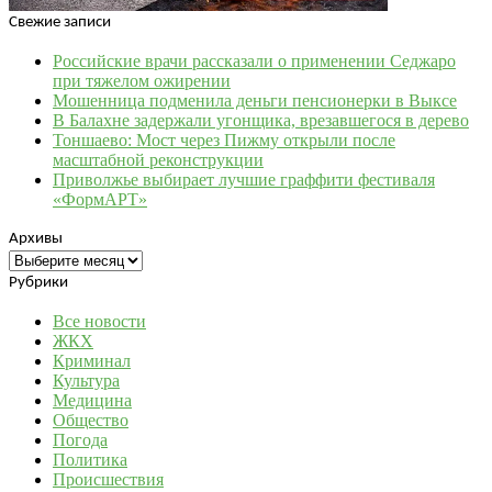
Свежие записи
Российские врачи рассказали о применении Седжаро
при тяжелом ожирении
Мошенница подменила деньги пенсионерки в Выксе
В Балахне задержали угонщика, врезавшегося в дерево
Тоншаево: Мост через Пижму открыли после
масштабной реконструкции
Приволжье выбирает лучшие граффити фестиваля
«ФормАРТ»
Архивы
Архивы
Рубрики
Все новости
ЖКХ
Криминал
Культура
Медицина
Общество
Погода
Политика
Происшествия