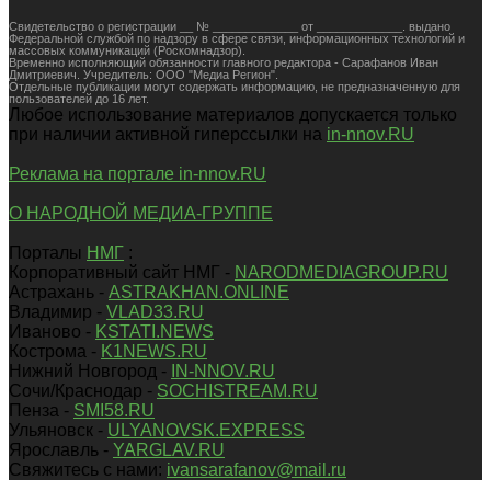
Свидетельство о регистрации __ № _____________ от _____________. выдано
Федеральной службой по надзору в сфере связи, информационных технологий и
массовых коммуникаций (Роскомнадзор).
Временно исполняющий обязанности главного редактора - Сарафанов Иван
Дмитриевич. Учредитель: ООО "Медиа Регион".
Отдельные публикации могут содержать информацию, не предназначенную для
пользователей до 16 лет.
Любое использование материалов допускается только
при наличии активной гиперссылки на
in-nnov.RU
Реклама на портале in-nnov.RU
О НАРОДНОЙ МЕДИА-ГРУППЕ
Порталы
НМГ
:
Корпоративный сайт НМГ -
NARODMEDIAGROUP.RU
Астрахань -
ASTRAKHAN.ONLINE
Владимир -
VLAD33.RU
Иваново -
KSTATI.NEWS
Кострома -
K1NEWS.RU
Нижний Новгород -
IN-NNOV.RU
Сочи/Краснодар -
SOCHISTREAM.RU
Пенза -
SMI58.RU
Ульяновск -
ULYANOVSK.EXPRESS
Ярославль -
YARGLAV.RU
Свяжитесь с нами:
ivansarafanov@mail.ru