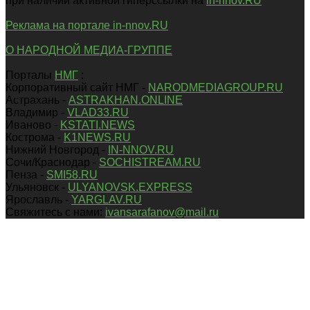
при наличии активной гиперссылки на
in-nnov.RU
Реклама на портале in-nnov.RU
О НАРОДНОЙ МЕДИА-ГРУППЕ
Порталы
НМГ
:
Корпоративный сайт НМГ -
NARODMEDIAGROUP.RU
Астрахань -
ASTRAKHAN.ONLINE
Владимир -
VLAD33.RU
Иваново -
KSTATI.NEWS
Кострома -
K1NEWS.RU
Нижний Новгород -
IN-NNOV.RU
Сочи/Краснодар -
SOCHISTREAM.RU
Пенза -
SMI58.RU
Ульяновск -
ULYANOVSK.EXPRESS
Ярославль -
YARGLAV.RU
Свяжитесь с нами:
ivansarafanov@mail.ru