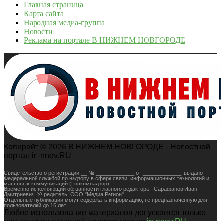
Главная страница
Карта сайта
Народная медиа-группа
Новости
Реклама на портале В НИЖНЕМ НОВГОРОДЕ
Копирайт © 2026 В НИЖНЕМ НОВГОРОДЕ - Новостной
портал in-nnov.RU
Свидетельство о регистрации __ № _____________ от _____________. выдано
Федеральной службой по надзору в сфере связи, информационных технологий и
массовых коммуникаций (Роскомнадзор).
Временно исполняющий обязанности главного редактора - Сарафанов Иван
Дмитриевич. Учредитель: ООО "Медиа Регион".
Отдельные публикации могут содержать информацию, не предназначенную для
пользователей до 16 лет.
Любое использование материалов допускается только