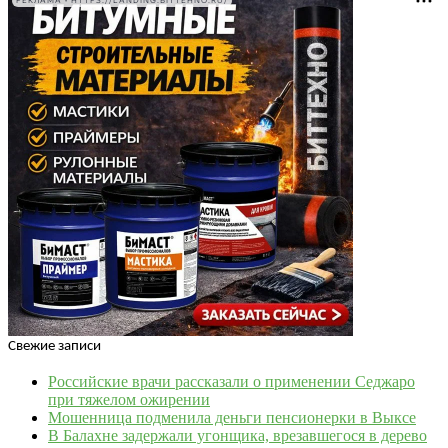
РЕКЛАМА • HTTPS://LANDING.BITTEHNO.RU/
Свежие записи
Российские врачи рассказали о применении Седжаро
при тяжелом ожирении
Мошенница подменила деньги пенсионерки в Выксе
В Балахне задержали угонщика, врезавшегося в дерево