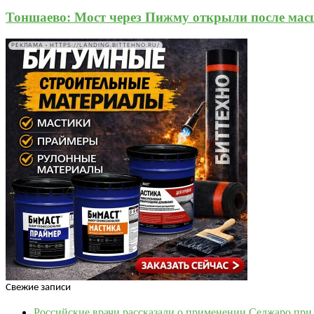
Тоншаево: Мост через Пижму открыли после мас
РЕКЛАМА • HTTPS://LANDING.BITTEHNO.RU/
Свежие записи
Российские врачи рассказали о применении Седжаро пр