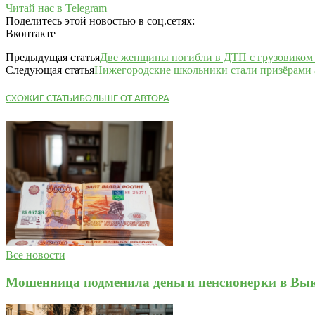
Читай нас в Telegram
Поделитесь этой новостью в соц.сетях:
Вконтакте
Предыдущая статья
Две женщины погибли в ДТП с грузовиком 
Следующая статья
Нижегородские школьники стали призёрами
СХОЖИЕ СТАТЬИ
БОЛЬШЕ ОТ АВТОРА
Все новости
Мошенница подменила деньги пенсионерки в Вык