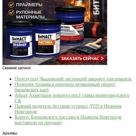
Свежие записи
Проезд под Чкаловской лестницей закроют для ремонта
Полиция Арзамаса пресекла незаконный оборот
банковских карт
Айрат Ахметшин покинул пост главы нижегородского
СК
Пьяный водитель без прав устроил ДТП в Нижнем
Новгороде
Корпус Блиновского пассажа в Нижнем Новгороде
выставили на продажу
Архивы