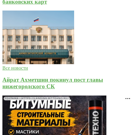
банковских карт
Все новости
Айрат Ахметшин покинул пост главы
нижегородского СК
РЕКЛАМА • HTTPS://LANDING.BITTEHNO.RU/