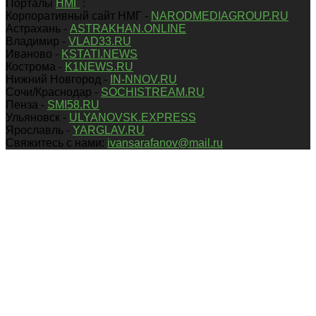
Порталы
НМГ
:
Корпоративный сайт НМГ -
NARODMEDIAGROUP.RU
Астрахань -
ASTRAKHAN.ONLINE
Владимир -
VLAD33.RU
Иваново -
KSTATI.NEWS
Кострома -
K1NEWS.RU
Нижний Новгород -
IN-NNOV.RU
Сочи/Краснодар -
SOCHISTREAM.RU
Пенза -
SMI58.RU
Ульяновск -
ULYANOVSK.EXPRESS
Ярославль -
YARGLAV.RU
Свяжитесь с нами:
ivansarafanov@mail.ru