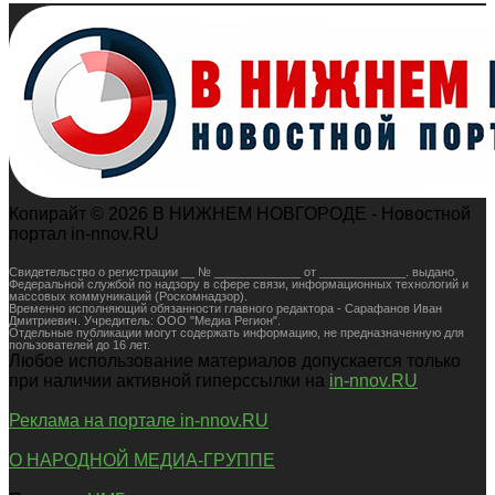
Копирайт © 2026 В НИЖНЕМ НОВГОРОДЕ - Новостной
портал in-nnov.RU
Свидетельство о регистрации __ № _____________ от _____________. выдано
Федеральной службой по надзору в сфере связи, информационных технологий и
массовых коммуникаций (Роскомнадзор).
Временно исполняющий обязанности главного редактора - Сарафанов Иван
Дмитриевич. Учредитель: ООО "Медиа Регион".
Отдельные публикации могут содержать информацию, не предназначенную для
пользователей до 16 лет.
Любое использование материалов допускается только
при наличии активной гиперссылки на
in-nnov.RU
Реклама на портале in-nnov.RU
О НАРОДНОЙ МЕДИА-ГРУППЕ