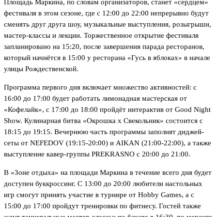
Площадь Маркина, по словам организаторов, станет «сердцем»
фестиваля в этом сезоне, где с 12:00 до 22:00 непрерывно будут
сменять друг друга шоу, музыкальные выступления, розыгрыши,
мастер-классы и лекции. Торжественное открытие фестиваля
запланировано на 15:20, после завершения парада ресторанов,
который начнётся в 15:00 у ресторана «Гусь в яблоках» в начале
улицы Рождественской.
Программа первого дня включает множество активностей: с
16:00 до 17:00 будет работать лимонадная мастерская от
«Кофелайк», с 17:00 до 18:00 пройдёт интерактив от Good Night
Show. Кулинарная битва «Окрошка х Свекольник» состоится с
18:15 до 19:15. Вечернюю часть программы заполнят диджей-
сеты от NEFEDOV (19:15-20:00) и AIKAN (21:00-22:00), а также
выступление кавер-группы PREKRASNO с 20:00 до 21:00.
В «Зоне отдыха» на площади Маркина в течение всего дня будет
доступен буккроссинг. С 13:00 до 20:00 любители настольных
игр смогут принять участие в турнире от Hobby Games, а с
15:00 до 17:00 пройдут тренировки по фитнесу. Гостей также
ждут танцевальные мастер-классы: по бачате в 16:30, по меренге