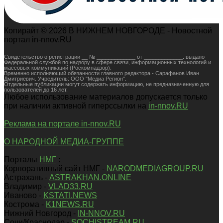
Копирайт © 2026 В НИЖНЕМ НОВГОРОДЕ - Новостной
портал in-nnov.RU
Свидетельство о регистрации __ № _____________ от _____________. выдано
Федеральной службой по надзору в сфере связи, информационных технологий и
массовых коммуникаций (Роскомнадзор).
Временно исполняющий обязанности главного редактора - Сарафанов Иван
Дмитриевич. Учредитель: ООО "Медиа Регион".
Отдельные публикации могут содержать информацию, не предназначенную для
пользователей до 16 лет.
Любое использование материалов допускается только
при наличии активной гиперссылки на
in-nnov.RU
Реклама на портале in-nnov.RU
О НАРОДНОЙ МЕДИА-ГРУППЕ
Порталы
НМГ
:
Корпоративный сайт НМГ -
NARODMEDIAGROUP.RU
Астрахань -
ASTRAKHAN.ONLINE
Владимир -
VLAD33.RU
Иваново -
KSTATI.NEWS
Кострома -
K1NEWS.RU
Нижний Новгород -
IN-NNOV.RU
Сочи/Краснодар -
SOCHISTREAM.RU