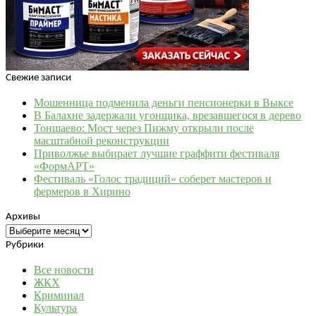
Свежие записи
Мошенница подменила деньги пенсионерки в Выксе
В Балахне задержали угонщика, врезавшегося в дерево
Тоншаево: Мост через Пижму открыли после
масштабной реконструкции
Приволжье выбирает лучшие граффити фестиваля
«ФормАРТ»
Фестиваль «Голос традиций» соберет мастеров и
фермеров в Хирино
Архивы
Архивы
Рубрики
Все новости
ЖКХ
Криминал
Культура