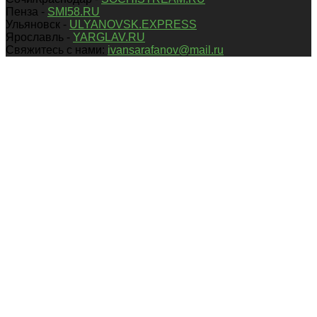
Пенза -
SMI58.RU
Ульяновск -
ULYANOVSK.EXPRESS
Ярославль -
YARGLAV.RU
Свяжитесь с нами:
ivansarafanov@mail.ru